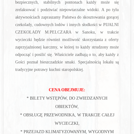
bezpiecznych, stabilnych pontonach każdy może się
zrelaksować i podziwiać niepowtarzalne widoki. A po tylu
aktywnościach zapraszamy Państwa do skosztowania gorącej
czekolady, cudownych lodów i innych słodkości w PIJALNI
CZEKOLADY M.PELCZARA w Sanoku, w trakcie
wycieczki będzie również możliwość skorzystania
z oferty
zaprzyjaźnionej karczmy, w której to każdy strudzony może
odpocząć i posilić się. Właściciele zadbają o to, aby każdy z
Gości poznał bieszczadzkie smaki. Specjalnością lokalu są
tradycyjne potrawy kuchni staropolskiej.
CENA OBEJMUJE:
* BILETY WSTĘPÓW, DO ZWIEDZANYCH
OBIEKTÓW,
* OBSŁUGĘ PRZEWODNIKA, W TRAKCIE CAŁEJ
WYCIECZKI,
* PRZEJAZD KLIMATYZOWANYM, WYGODNYM