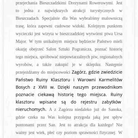
przejechania Bieszczadzkimi Drezynami Rowerowymi. Jest
to jedna z największych atrakcji turystycznych w
Bieszczadach. Specjalnie dla Was wybraliśmy malowniczą
trasę, która zapewni cudowne widoki. Kolejnym punktem
wycieczki jest wizyta w bieszczadzkiej wytwórni piwa Ursa
Major. W tym unikalnym miejscu będziecie Państwo mieli
okazję obejrzeć Salon Sztuki Pogranicza, poznać historię
tego miejsca, spróbować niepowtarzalnych piw, regionalnych
wyrobów, a także zakupić je w sklepiku. Następnie
Zagórz, gdzie zwiedzicie
przejeżdżamy do miejscowości
Państwo Ruiny Klasztoru i Warowni Karmelitów
Bosych z XVIII w. Dzięki naszym przewodnikom
poznacie ciekawą historię tego miejsca. Ruiny
klasztoru wpisane są do rejestru zabytków
nieruchomych.
A z Zagórza niedaleko już do Sanoka,
gdzie czeka na Was kolejna przygoda jaką jest spływ
pontonami przez San. Jest to atrakcja dla każdego! Nie
ważny jest wiek, płeć czy poziom sprawności fizycznej.
W