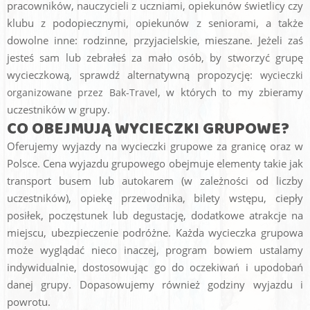
pracowników, nauczycieli z uczniami, opiekunów świetlicy czy
klubu z podopiecznymi, opiekunów z seniorami, a także
dowolne inne: rodzinne, przyjacielskie, mieszane. Jeżeli zaś
jesteś sam lub zebrałeś za mało osób, by stworzyć grupę
wycieczkową, sprawdź alternatywną propozycję:
wycieczki
, w których to my zbieramy
organizowane przez Bak-Travel
uczestników w grupy.
CO OBEJMUJĄ WYCIECZKI GRUPOWE?
Oferujemy wyjazdy na wycieczki grupowe za granicę oraz w
Polsce. Cena wyjazdu grupowego obejmuje elementy takie jak
transport busem lub autokarem (w zależności od liczby
uczestników), opiekę przewodnika, bilety wstępu, ciepły
posiłek, poczęstunek lub degustację, dodatkowe atrakcje na
miejscu, ubezpieczenie podróżne. Każda wycieczka grupowa
może wyglądać nieco inaczej, program bowiem ustalamy
indywidualnie, dostosowując go do oczekiwań i upodobań
danej grupy. Dopasowujemy również godziny wyjazdu i
powrotu.