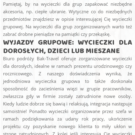
Pamiętaj, by na wycieczki dla grup zapakować niezbędne
akcesoria, np. ciepłe ubranie. Wytyczne co do niezbędnych
przedmiotów znajdziesz w opisie interesującej Cię wycieczki
grupowej. Na wycieczki dla grup zorganizowanych warto też
zabrać drobne pieniądze na pamiątki czy przekąskę.
WYJAZDY GRUPOWE: WYCIECZKI DLA
DOROSŁYCH, DZIECI LUB MIESZANE
Biuro podróży Bak-Travel oferuje zorganizowane wycieczki
dla dorosłych, idealne w ramach prezentu urodzinowego czy
rocznicowego. Z naszego doświadczenia wynika, że
jednodniowa wycieczka grupowa to także doskonała
sposobność do zacieśnienia więzi w grupie pracowników,
zwłaszcza gdy w firmie zostały zatrudnione nowe osoby.
Kiedy ludzie dobrze się bawią i relaksują, integracja następuje
samoistnie! Ponadto wycieczki organizowane przez szefa w
ramach podziękowania za udany rok pracy, ukończenie
projektu czy pozyskanie nowego klienta to miły ukłon w
stronę zatrudnionych. Z kolei jeśli interesują Cię wycieczki