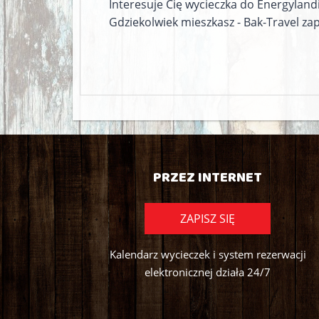
Interesuje Cię wycieczka do Energylandi
Gdziekolwiek mieszkasz - Bak-Travel z
PRZEZ INTERNET
ZAPISZ SIĘ
Kalendarz wycieczek i system rezerwacji
elektronicznej działa 24/7