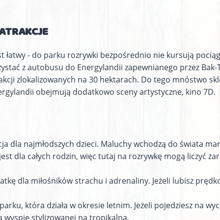
 ATRAKCJE
t łatwy - do parku rozrywki bezpośrednio nie kursują pociąg
zystać z autobusu do Energylandii zapewnianego przez Bak-T
rakcji zlokalizowanych na 30 hektarach. Do tego mnóstwo skl
ergylandii obejmują dodatkowo sceny artystyczne, kino 7D.
ja dla najmłodszych dzieci. Maluchy wchodzą do świata marz
st dla całych rodzin, więc tutaj na rozrywkę mogą liczyć zaró
tkę dla miłośników strachu i adrenaliny. Jeżeli lubisz prędk
!
 parku, która działa w okresie letnim. Jeżeli pojedziesz na w
 wyspie stylizowanej na tropikalną,