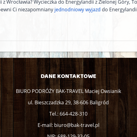
i z Wrocławia? Wycieczka do Energylandii z Zielonej Góry, T
apewni Ci niezapomniany
jednodniowy wyjazd
do Energylandi
DANE KONTAKTOWE
BIURO PODRÓŻY BAK-TRAVEL Maciej Owsianik
ul. Bieszczadzka 29, 38-606 Baligród
Tel.:
664-428-310
E-mail:
biuro@bak-travel.pl
NIP: 688-129-32-05