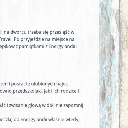
i; na dworcu trzeba się przesiąść w
ravel. Po przyjeździe na miejsce na
epików z pamiątkami z Energylandii i
eń i postaci z ulubionych bajek,
wno przedszkolaki, jak i ich rodzice i
ość i zwisanie głową w dół, nie zapomnij
ycieczkę do Energylandii właśnie wtedy,