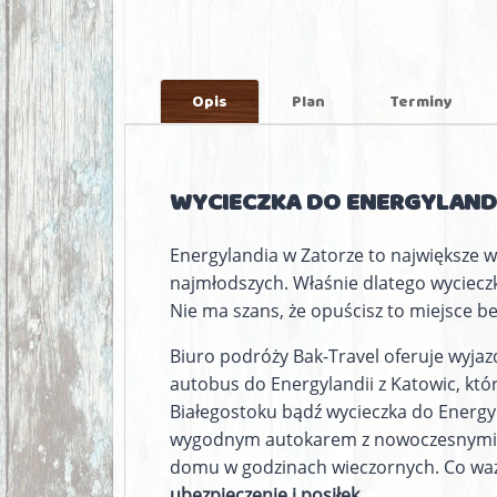
Opis
Plan
Terminy
WYCIECZKA DO ENERGYLANDI
Energylandia w Zatorze to największe we
najmłodszych. Właśnie dlatego wycieczk
Nie ma szans, że opuścisz to miejsce b
Biuro podróży Bak-Travel oferuje wyjazd
autobus do Energylandii z Katowic, któr
Białegostoku bądź wycieczka do Energyl
wygodnym autokarem z nowoczesnymi ud
domu w godzinach wieczornych. Co wa
ubezpieczenie i posiłek
.