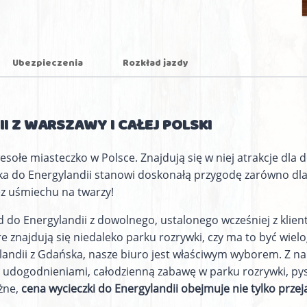
Ubezpieczenia
Rozkład jazdy
I Z WARSZAWY I CAŁEJ POLSKI
sołe miasteczko w Polsce. Znajdują się w niej atrakcje dla do
a do Energylandii stanowi doskonałą przygodę zarówno dla p
ez uśmiechu na twarzy!
 do Energylandii z dowolnego, ustalonego wcześniej z klient
e znajdują się niedaleko parku rozrywki, czy ma to być wiel
andii z Gdańska, nasze biuro jest właściwym wyborem. Z na
ogodnieniami, całodzienną zabawę w parku rozrywki, pysz
żne,
cena wycieczki do Energylandii obejmuje nie tylko przeja