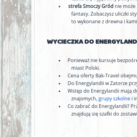
strefa Smoczy Gród
nie może 
fantasy. Zobaczysz uliczki 
to wykonane z drewna i kami
WYCIECZKA DO ENERGYLANDI
Ponieważ nie kursuje bezpośre
miast Polski.
Cena oferty Bak-Travel obejmuj
Do Energylandii w Zatorze prz
Wstęp do Energylandii mają duz
znajomych,
grupy szkolne
i 
Co zabrać do Energylandii? Pr
znajdują się szafki do zosta