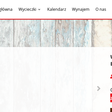
 główna
Wycieczki
Kalendarz
Wynajem
O nas
z