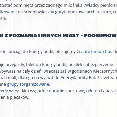
zostać pominięta przez żadnego miłośnika „Władcy pierście
stylizowane na średniowieczny gotyk, epokową architekturę,
eni.
I Z POZNANIA I INNYCH MIAST - PODSUMOW
dni pociąg do Energylandii, oferujemy Ci
autokar lub bus
do
e przejazdy, bilet do Energylandii, posiłek i ubezpieczenie.
ybywasz na cały dzień, wracasz zaś w godzinach wieczornych
i i mali, dlatego na wyjazd do Energylandii z Bak-Travel za
inne
grupy zorganizowane
.
zede wszystkim wygodne ubranie sportowe, telefon i aparat do
wienia plecaków.