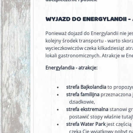
WYJAZD DO ENERGYLANDII -
Ponieważ dojazd do Energylandii nie jes
kolejny środek transportu - warto skor
wycieczkowiczów czeka kilkadziesiąt at
lokali gastronomicznych. Atrakcje w En
Energylandia - atrakcje:
strefa Bajkolandia
to propozyc
strefa familijna
przeznaczona je
dziadkowie,
strefa ekstremalna
stanowi gra
postawić stopy właśnie tutaj
strefa Water Park
jest częścią
czeka Cię wyjątkowy pobyt na